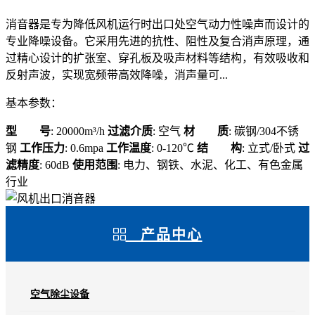
消音器是专为降低风机运行时出口处空气动力性噪声而设计的
专业降噪设备。它采用先进的抗性、阻性及复合消声原理，通
过精心设计的扩张室、穿孔板及吸声材料等结构，有效吸收和
反射声波，实现宽频带高效降噪，消声量可...
基本参数：
型 号
: 20000m³/h
过滤介质
: 空气
材 质
: 碳钢/304不锈
钢
工作压力
: 0.6mpa
工作温度
: 0-120℃
结 构
: 立式/卧式
过
滤精度
: 60dB
使用范围
: 电力、钢铁、水泥、化工、有色金属
行业
产品中心
空气除尘设备