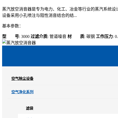
蒸汽放空消音器是专为电力、化工、冶金等行业的蒸汽系统设
设备采用小孔喷注与阻性消音结合的结...
基本参数：
型 号
: 3000
过滤介质
: 管道噪音
材 质
: 碳钢
工作压力
: 
空气除尘设备
空气净化系列
滤袋